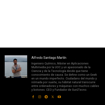
Alfredo Santiago Martín
Ingeniero Químico, Máster en Aplicaciones
Multimedia por la UOC y un apasionado de la
Ciencia y de la Tecnología desde que tiene
conocimiento de causa. Se define como un Geek
en un mundo imperfecto. Ciudadano del mundo y
nómada por suerte, su hábitat natural transcurre
entre ordenadores y máquinas con muchos cables
y botones. CEO y Fundador de GurúTecno.