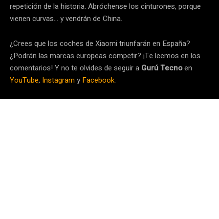
repetición de la historia. Abróchense los cinturones, porque
vienen curvas… y vendrán de China.
¿Crees que los coches de Xiaomi triunfarán en España?
¿Podrán las marcas europeas competir? ¡Te leemos en los
comentarios! Y no te olvides de seguir a
Gurú Tecno
en
YouTube
,
Instagram
y
Facebook
.