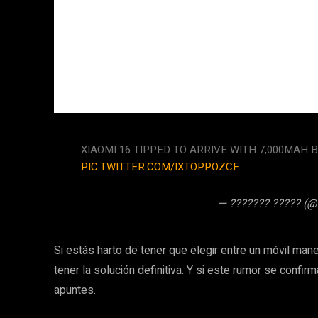
XIAOMI 16 TIPPED TO ARRIVE WITH 7,000MAH 
PIC.TWITTER.COM/IXTOPPOZCF
— ??????? ????? (@
Si estás harto de tener que elegir entre un móvil mane
tener la solución definitiva. Y si este rumor se conf
apuntes.