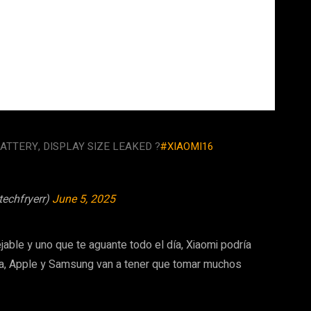
BATTERY, DISPLAY SIZE LEAKED ?
#XIAOMI16
techfryerr)
June 5, 2025
jable y uno que te aguante todo el día, Xiaomi podría
irma, Apple y Samsung van a tener que tomar muchos