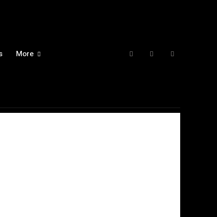
s
More