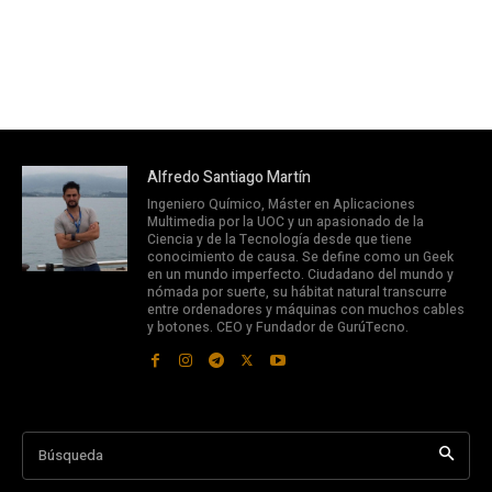
Alfredo Santiago Martín
Ingeniero Químico, Máster en Aplicaciones
Multimedia por la UOC y un apasionado de la
Ciencia y de la Tecnología desde que tiene
conocimiento de causa. Se define como un Geek
en un mundo imperfecto. Ciudadano del mundo y
nómada por suerte, su hábitat natural transcurre
entre ordenadores y máquinas con muchos cables
y botones. CEO y Fundador de GurúTecno.
Búsqueda