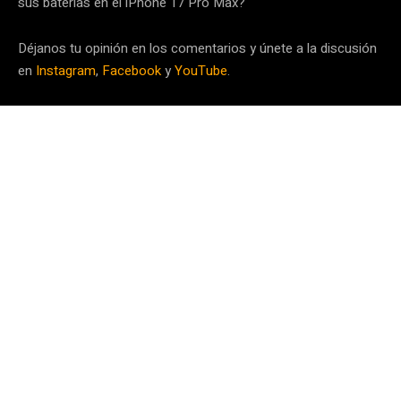
sus baterías en el iPhone 17 Pro Max?
Déjanos tu opinión en los comentarios y únete a la discusión
en
Instagram
,
Facebook
y
YouTube
.