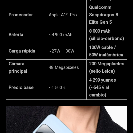
Qualcomm
Procesador
Apple A19 Pro
Snapdragon 8
Elite Gen 5
8.000 mAh
Batería
~4.900 mAh
(silicio-carbono)
100W cable /
Carga rápida
~27W – 30W
50W inalámbrica
Cámara
200 Megapíxeles
48 Megapíxeles
principal
(sello Leica)
4.299 yuanes
Precio base
~1.500 €
(~545 € al
cambio)