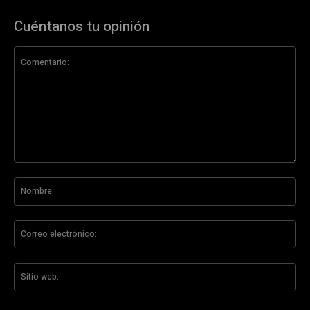
Cuéntanos tu opinión
Comentario:
No
Co
ele
Sit
we