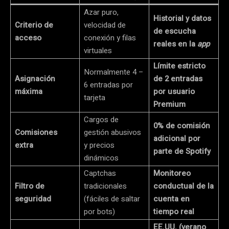
Azar puro,
Historial y datos
Criterio de
velocidad de
de escucha
acceso
conexión y filas
reales en la
app
virtuales
Límite estricto
Normalmente 4 –
Asignación
de 2 entradas
6 entradas por
máxima
por usuario
tarjeta
Premium
Cargos de
0% de comisión
Comisiones
gestión abusivos
adicional por
extra
y precios
parte de Spotify
dinámicos
Captchas
Monitoreo
Filtro de
tradicionales
conductual de la
seguridad
(fáciles de saltar
cuenta en
por bots)
tiempo real
EE.UU. (verano