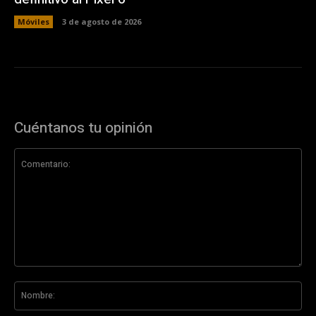
Móviles
3 de agosto de 2026
Cuéntanos tu opinión
Comentario:
No