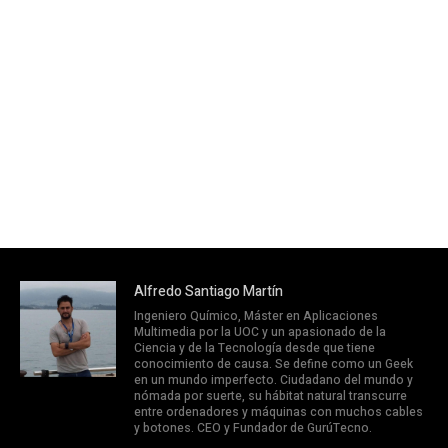
Alfredo Santiago Martín
Ingeniero Químico, Máster en Aplicaciones
Multimedia por la UOC y un apasionado de la
Ciencia y de la Tecnología desde que tiene
conocimiento de causa. Se define como un Geek
en un mundo imperfecto. Ciudadano del mundo y
nómada por suerte, su hábitat natural transcurre
entre ordenadores y máquinas con muchos cables
y botones. CEO y Fundador de GurúTecno.