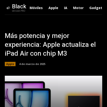
Black
Móviles
Apple
IA
Motor
Gadgets
version PRO
Más potencia y mejor
experiencia: Apple actualiza el
iPad Air con chip M3
Apple
4 de marzo de 2025