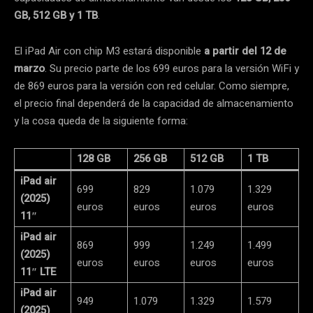
GB, 512 GB y 1 TB
.
El iPad Air con chip M3 estará disponible
a partir del 12 de
marzo
. Su precio parte de los 699 euros para la versión WiFi y
de 869 euros para la versión con red celular. Como siempre,
el precio final dependerá de la capacidad de almacenamiento
y la cosa queda de la siguiente forma:
128 GB
256 GB
512 GB
1 TB
iPad air
699
829
1.079
1.329
(2025)
euros
euros
euros
euros
11″
iPad air
869
999
1.249
1.499
(2025)
euros
euros
euros
euros
11″ LTE
iPad air
949
1.079
1.329
1.579
(2025)