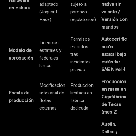
Hardware
adaptado
sujeto a
nativa sin
en cabina
(Jaguar I-
parones
volante /
Pace)
regulatorios)
Versión con
mandos
Permisos
Autocertific
Licencias
estrictos
ación
Modelo de
estatales y
tras
estatal bajo
aprobación
federales
incidentes
estándar
lentas
previos
SAE Nivel 4
Producción
Modificación
Producción
en masa en
Escala de
artesanal de
limitada en
Gigafábrica
producción
flotas
fábrica
de Texas
externas
dedicada
(mes 2)
Austin,
Dallas y