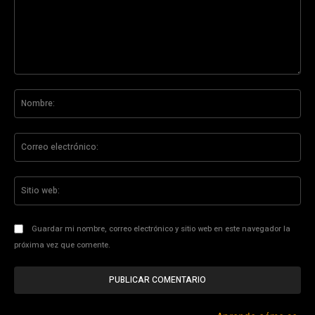
Comentario:
No
Co
ele
Sit
we
Guardar mi nombre, correo electrónico y sitio web en este navegador la
próxima vez que comente.