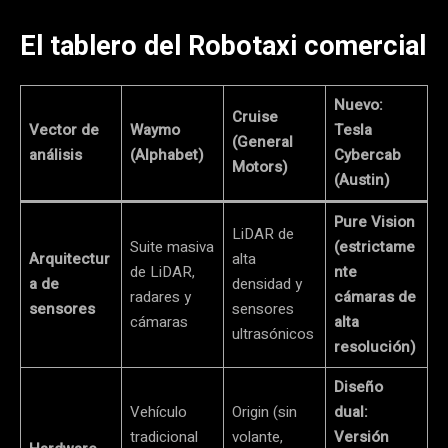
El tablero del Robotaxi comercial
Nuevo:
Cruise
Vector de
Waymo
Tesla
(General
análisis
(Alphabet)
Cybercab
Motors)
(Austin)
Pure Vision
LiDAR de
Suite masiva
(estrictame
Arquitectur
alta
de LiDAR,
nte
a de
densidad y
radares y
cámaras de
sensores
sensores
cámaras
alta
ultrasónicos
resolución)
Diseño
Vehículo
Origin (sin
dual:
tradicional
volante,
Versión