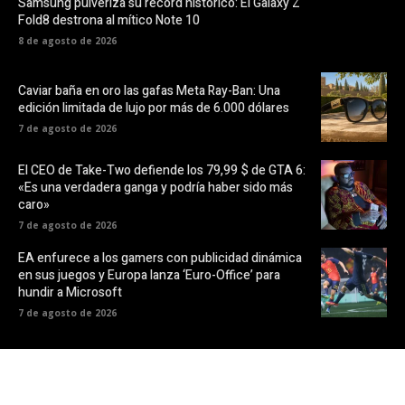
Samsung pulveriza su récord histórico: El Galaxy Z
Fold8 destrona al mítico Note 10
8 de agosto de 2026
Caviar baña en oro las gafas Meta Ray-Ban: Una
edición limitada de lujo por más de 6.000 dólares
7 de agosto de 2026
El CEO de Take-Two defiende los 79,99 $ de GTA 6:
«Es una verdadera ganga y podría haber sido más
caro»
7 de agosto de 2026
EA enfurece a los gamers con publicidad dinámica
en sus juegos y Europa lanza ‘Euro-Office’ para
hundir a Microsoft
7 de agosto de 2026