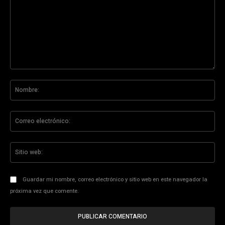
Comentario:
No
Co
ele
Sit
we
Guardar mi nombre, correo electrónico y sitio web en este navegador la
próxima vez que comente.