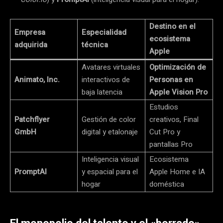
Destino en el
Empresa
Especialidad
ecosistema
adquirida
técnica
Apple
Avatares virtuales
Optimización de
Animato, Inc.
interactivos de
Personas en
baja latencia
Apple Vision Pro
Estudios
Patchflyer
Gestión de color
creativos, Final
GmbH
digital y etalonaje
Cut Pro y
pantallas Pro
Inteligencia visual
Ecosistema
PromptAI
y espacial para el
Apple Home e IA
hogar
doméstica