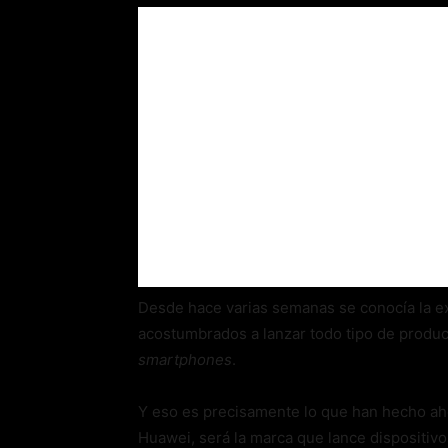
Desde hace varias semanas se conocía la ex
acostumbrados a lanzar todo tipo de produ
smartphones
.
Y eso es precisamente lo que han hecho a
Huawei, será la marca que lance dispositivo