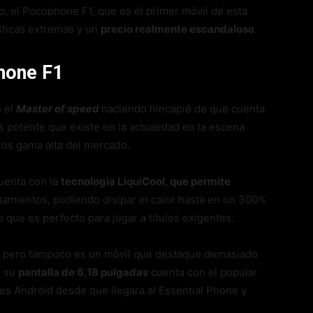
o, el Pocophone F1, que es el primer móvil de esta
sticas extremas y un
precio realmente escandaloso
.
hone F1
o el
Master of speed
haciendo hincapié de que cuenta
ás potente que existe en la actualidad en la escena
 los gama alta del mercado.
uenta con la
tecnología LiquiCool, que permite
tamientos, pudiendo disipar el calor hasta en un 300%
o que es perfecto para jugar a títulos exigentes.
o, pero tampoco es un móvil que destaque demasiado
, su
pantalla de 6,18 pulgadas
cuenta con el popular
es Android desde que llegara al Essential Phone y