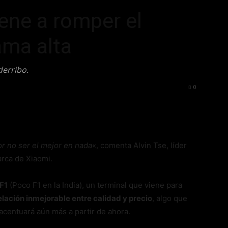
ene a romper el
ama alta
derribo.
1452
0
or no ser el mejor en nada
«, comenta Alvin Tse, líder
rca de Xiaomi.
F1
(Poco F1 en la India), un terminal que viene para
lación inmejorable entre calidad y precio
, algo que
 acentuará aún más a partir de ahora.