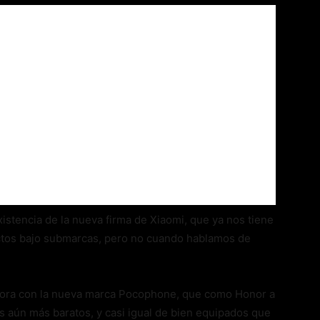
istencia de la nueva firma de Xiaomi, que ya nos tiene
ctos bajo submarcas, pero no cuando hablamos de
hora con la nueva marca Pocophone, que como Honor a
s aún más baratos, y casi igual de bien equipados que