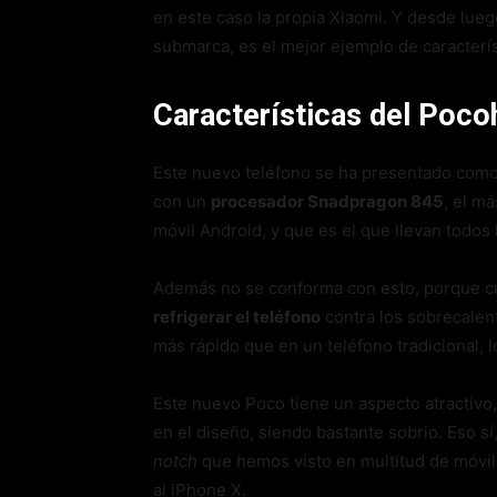
en este caso la propia Xiaomi. Y desde lueg
submarca, es el mejor ejemplo de caracterí
Características del Poco
Este nuevo teléfono se ha presentado com
con un
procesador Snadpragon 845
, el m
móvil Android, y que es el que llevan todos
Además no se conforma con esto, porque c
refrigerar el teléfono
contra los sobrecalen
más rápido que en un teléfono tradicional, l
Este nuevo Poco tiene un aspecto atractiv
en el diseño, siendo bastante sobrio. Eso sí
notch
que hemos visto en multitud de móvil
al iPhone X.