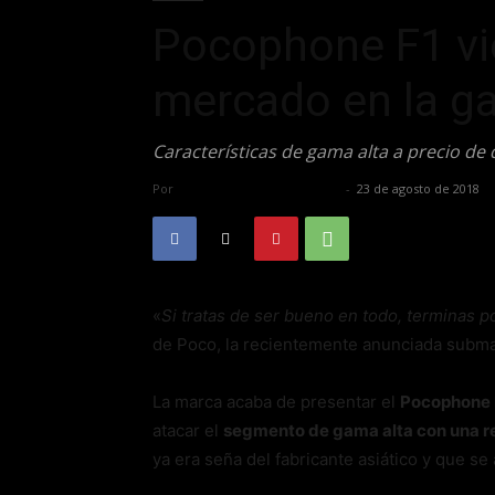
Pocophone F1 vi
mercado en la g
Características de gama alta a precio de 
Por
Alfredo Santiago Martín
-
23 de agosto de 2018
«
Si tratas de ser bueno en todo, terminas p
de Poco, la recientemente anunciada subma
La marca acaba de presentar el
Pocophone 
atacar el
segmento de gama alta con una re
ya era seña del fabricante asiático y que se