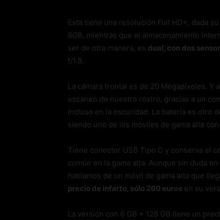
Esta tiene una resolución Full HD+, dada s
8GB, mientras que el almacenamiento inter
ser de otra manera, es
dual, con dos senso
f/1.8.
La cámara frontal es de 20 Megapíxeles. Y 
escaneo de nuestro rostro, gracias a un com
incluso en la oscuridad. La batería es otro 
siendo uno de los móviles de gama alta con
Tiene conector USB Tipo C y conserva el co
común en la gama alta. Aunque sin duda en l
hablamos de un móvil de gama alta que lle
precio de infarto, sólo 260 euros
en su ver
La versión con 6 GB + 128 GB tiene un prec