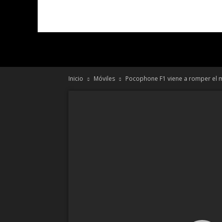
Inicio
Móviles
Pocophone F1 viene a romper el m