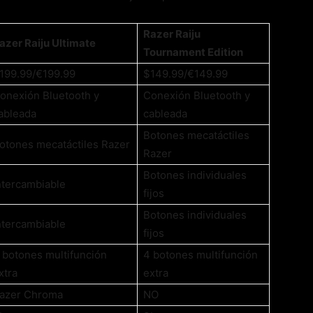
Razer Raiju
azer Raiju Ultimate
Tournament Edition
199.99/€199.99
$149.99/€149.99
onexión Bluetooth y
Conexión Bluetooth y
ableada
cableada
Botones mecatáctiles
otones mecatáctiles Razer
Razer
Botones individuales
ntercambiable
fijos
Botones individuales
ntercambiable
fijos
 botones multifunción
4 botones multifunción
xtra
extra
azer Chroma
NO