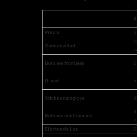
R
Precio
$
C
Conectividad
c
Botones frontales
B
D-pad
I
Sticks analógicos
I
4
Botones multifunción
e
Efectos de Luz
R