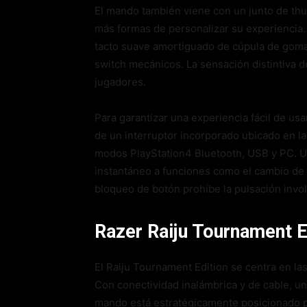
El mando también viene con un junto de th
más formas de personalizar su experiencia.
tacto suave amortiguado de cúpula de go
switch mecánicos. La sensación distintiva d
jugadores.
Para garantizar una experiencia fácil de us
de un interruptor incorporado ubicado en la p
modos PlayStation4 Bluetooth, USB y PC. U
instantáneo a funciones como el cambio de 
bloqueo de botón prohíbe la pulsación invo
Razer Raiju Tournament E
El Raiju Tournament Edition se centra en la
Con conectividad inalámbrica y de cable, un
mando está estratégicamente posicionado par