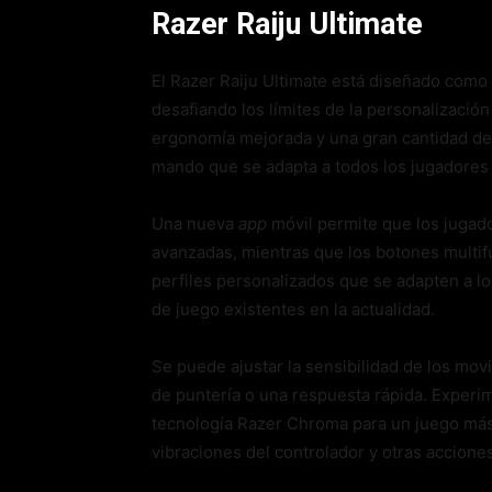
Razer Raiju Ultimate
El Razer Raiju Ultimate está diseñado como
desafiando los límites de la personalización
ergonomía mejorada y una gran cantidad de 
mando que se adapta a todos los jugadores 
Una nueva
app
móvil permite que los jugado
avanzadas, mientras que los botones multif
perfiles personalizados que se adapten a lo
de juego existentes en la actualidad.
Se puede ajustar la sensibilidad de los mov
de puntería o una respuesta rápida. Experi
tecnología Razer Chroma para un juego más
vibraciones del controlador y otras accione