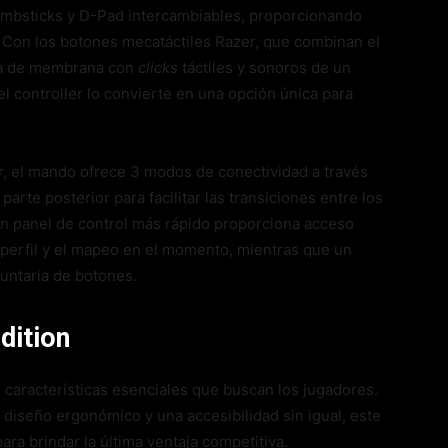
umbsticks y D-Pad intercambiables, proporcionando
 Con los botones mecatáctiles Razer, que combinan el
ma de membrana con
clicks
táctiles y sonoros de un
el controller lo convierte en una opción única para
ar, el mando ofrece 3 modos de conectividad a través
arte posterior para facilitar las transiciones entre los
n panel de control más rápido proporciona acceso
perfil y el mapeo en el momento, mientras que un
luntaria de botones.
dition
s características esenciales que buscan los jugadores.
 diseño ergonómico y una accesibilidad sin igual, este
a brindar la última ventaja competitiva.