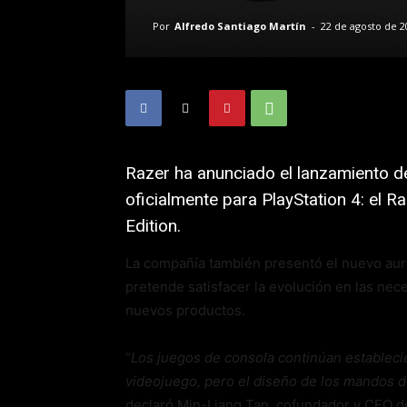
Por
Alfredo Santiago Martín
-
22 de agosto de 2
Razer ha anunciado el lanzamiento 
oficialmente para PlayStation 4: el R
Edition.
La compañía también presentó el nuevo auri
pretende satisfacer la evolución en las nec
nuevos productos.
“
Los juegos de consola continúan estableci
videojuego, pero el diseño de los mandos d
declaró Min-Liang Tan, cofundador y CEO de