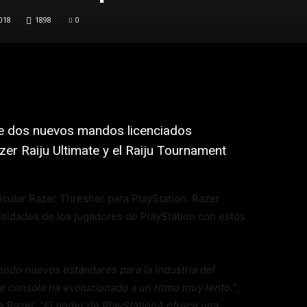
018
1898
0
de dos nuevos mandos licenciados
azer Raiju Ultimate y el Raiju Tournament
cular Razer Thresher para PlayStation. Razer
esidades de los jugadores de PlayStation con estos
endo nuevos estándares para la industria del
e consola ha evolucionado a un ritmo muy lento.
”,
 Razer. “
El poder de PlayStation4 ofrece una