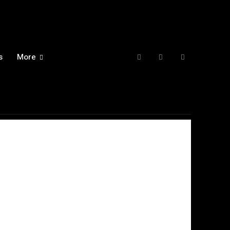
s
More