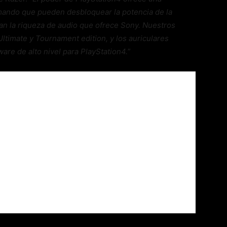
mando que pueden desbloquear la potencia de la
an la riqueza de audio que ofrece Sony. Nuestros
ltimate y Tournament edition, y los auriculares
re de alto nivel para PlayStation4.
”