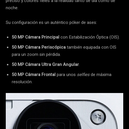
preciso y colores fieles a la realidad tanto de día como de
noche.
Su configuración es un auténtico póker de ases:
50 MP Cámara Principal
con Estabilización Óptica (OIS).
50 MP Cámara Periscópica
también equipada con OIS
para un zoom sin pérdida.
50 MP Cámara Ultra Gran Angular
.
50 MP Cámara Frontal
para unos
selfies
de máxima
resolución.