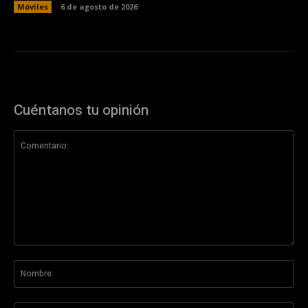
Móviles
6 de agosto de 2026
Cuéntanos tu opinión
Comentario:
No