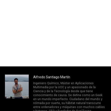
Alfredo Santiago Martín
Ingeniero Químico, Máster en Aplicaciones
Multimedia por la UOC y un apasionado de la
Ciencia y de la Tecnología desde que tiene
conocimiento de causa. Se define como un Geek
en un mundo imperfecto. Ciudadano del mundo y
nómada por suerte, su hábitat natural transcurre
entre ordenadores y máquinas con muchos cables