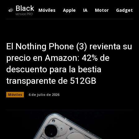
Black
Móviles
Apple
IA
Motor
Gadgets
version PRO
El Nothing Phone (3) revienta su
precio en Amazon: 42% de
descuento para la bestia
transparente de 512GB
Móviles
6 de julio de 2026