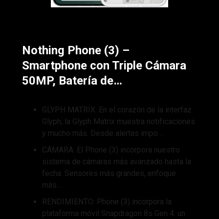
Nothing Phone (3) –
Smartphone con Triple Cámara
50MP, Batería de…
GLYPH MATRIX: En el corazón de la interfaz
Glyph, la Glyph Matrix muestra notificaciones
y mucho más. Desde alertas impo…
CÁMARA: El Phone (3) incorpora nuestro
sistema de cámaras más avanzado hasta la
fecha. Sensores más grandes, enfoque
más…
RENDIMIENTO: Phone (3) incorpora la
plataforma móvil Snapdragon 8s Gen 4: un