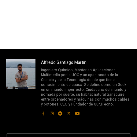
Alfredo Santiago Martín
Ingeniero Químico, Máster en Aplicaciones
Multimedia por la UOC y un apasionado de la
Ciencia y de la Tecnología desde que tiene
conocimiento de causa. Se define como un Geek
en un mundo imperfecto. Ciudadano del mundo y
nómada por suerte, su hábitat natural transcurre
entre ordenadores y máquinas con muchos cables
y botones. CEO y Fundador de GurúTecno.