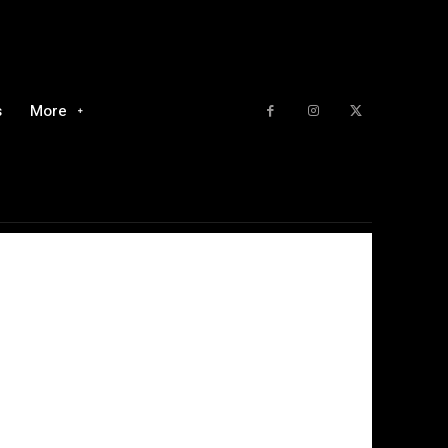
s
More