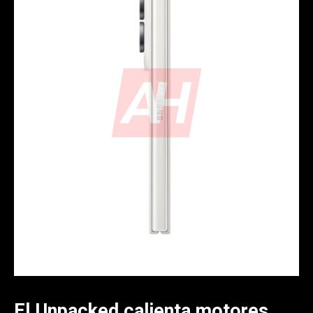
El Unpacked calienta motores