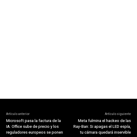
Artículo anterior
Artículo siguiente
Microsoft pasa la factura de la
Meta fulmina el hackeo de las
IA: Office sube de precio y los
Ray-Ban: Si apagas el LED espía,
reguladores europeos se ponen
tu cámara quedará inservible