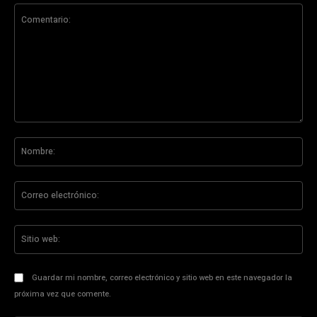
Comentario:
No
Co
ele
Sit
we
Guardar mi nombre, correo electrónico y sitio web en este navegador la
próxima vez que comente.