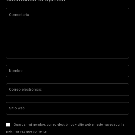
Comentario:
No
Co
ele
Sit
we
Guardar mi nombre, correo electrónico y sitio web en este navegador la
próxima vez que comente.