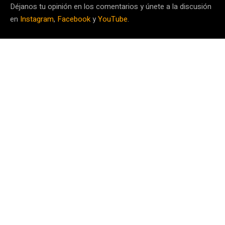
Déjanos tu opinión en los comentarios y únete a la discusión
en
Instagram
,
Facebook
y
YouTube
.