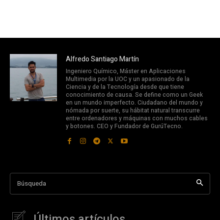
Alfredo Santiago Martín
Ingeniero Químico, Máster en Aplicaciones
Multimedia por la UOC y un apasionado de la
Ciencia y de la Tecnología desde que tiene
conocimiento de causa. Se define como un Geek
en un mundo imperfecto. Ciudadano del mundo y
nómada por suerte, su hábitat natural transcurre
entre ordenadores y máquinas con muchos cables
y botones. CEO y Fundador de GurúTecno.
Búsqueda
Últimos artículos