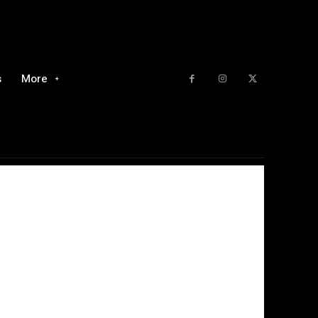
s
More