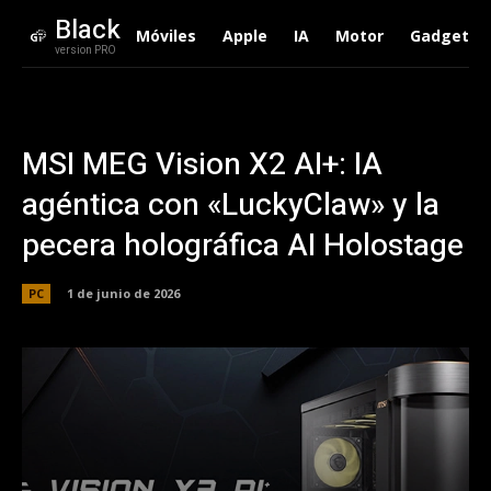
Black
Móviles
Apple
IA
Motor
Gadgets
version PRO
MSI MEG Vision X2 AI+: IA
agéntica con «LuckyClaw» y la
pecera holográfica AI Holostage
PC
1 de junio de 2026