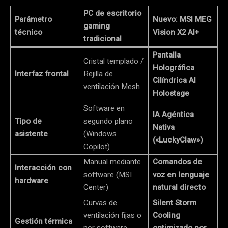
PC de escritorio
Parámetro
Nuevo: MSI MEG
gaming
técnico
Vision X2 AI+
tradicional
Pantalla
Cristal templado /
Holográfica
Interfaz frontal
Rejilla de
Cilíndrica AI
ventilación Mesh
Holostage
Software en
IA Agéntica
Tipo de
segundo plano
Nativa
asistente
(Windows
(«LuckyClaw»)
Copilot)
Manual mediante
Comandos de
Interacción con
software (MSI
voz en lenguaje
hardware
Center)
natural directo
Curvas de
Silent Storm
ventilación fijas o
Cooling
Gestión térmica
por software
optimizado por