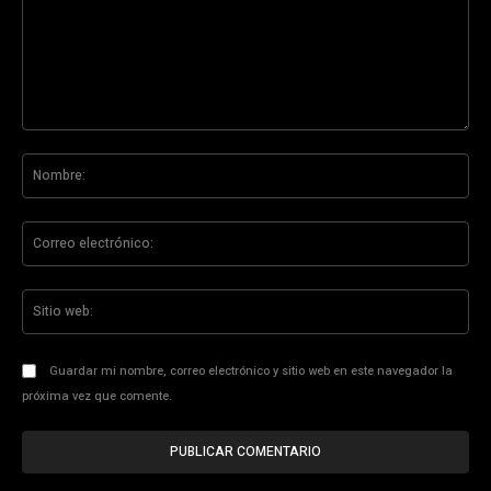
Comentario:
No
Co
ele
Sit
we
Guardar mi nombre, correo electrónico y sitio web en este navegador la
próxima vez que comente.