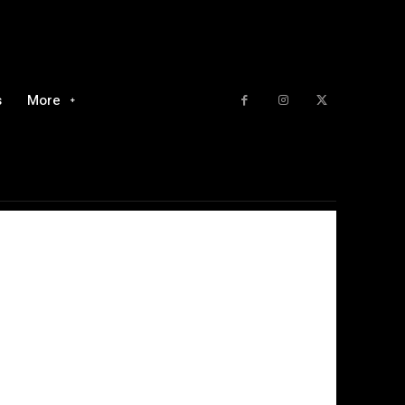
s
More