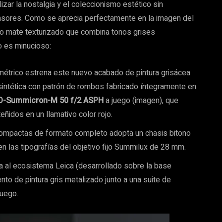
ar la nostalgia y el coleccionismo estético sin
ensores. Como se aprecia perfectamente en la imagen del
ado mate texturizado que combina tonos grises
o es minucioso:
lemétrico estrena este nuevo acabado de pintura grisácea
sintética con patrón de rombos fabricado íntegramente en
O-Summicron-M 50 f/2 ASPH
a juego (imagen), que
idos en un llamativo color rojo.
 compactas de formato completo adopta un chasis bitono
 en las tipografías del objetivo fijo Summilux de 28 mm.
da al ecosistema Leica (desarrollado sobre la base
to de pintura gris metalizado junto a una suite de
juego.