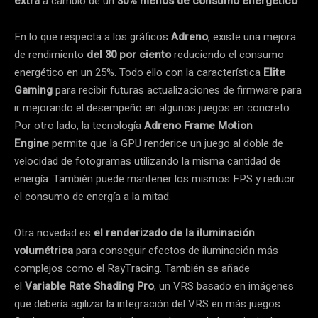
extra
a cambio de un
30% menos de consumo energético
.
En lo que respecta a los gráficos
Adreno
, existe una mejora
de rendimiento
del 30 por ciento
reduciendo el consumo
energético en un 25%. Todo ello con la característica
Elite
Gaming
para recibir futuras actualizaciones de firmware para
ir mejorando el desempeño en algunos juegos en concreto.
Por otro lado, la tecnología
Adreno Frame Motion
Engine
permite que la GPU renderice un juego al doble de
velocidad de fotogramas utilizando la misma cantidad de
energía. También puede mantener los mismos FPS y reducir
el consumo de energía a la mitad.
Otra novedad es
el renderizado de la iluminación
volumétrica
para conseguir efectos de iluminación más
complejos como el RayTracing. También se añade
el
Variable Rate Shading Pro
, un VRS basado en imágenes
que debería agilizar la integración del VRS en más juegos.