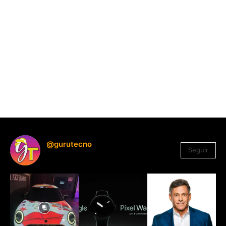
@gurutecno
Seguir
1.330
Seguidores