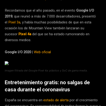
Recordamos que el año pasado, en el evento
Google I/O
2019
, que reunió a más de 7.000 desarrolladores, presentó
el
Pixel 3a
, y había muchas posibilidades de que en esta
ocasión los de Mountain View también lanzaran su
sucesor
Pixel 4a
del que se ha estado rumoreando en
diversos medios.
Google I/O 2020
|
Web oficial
Imagen filtrada del Google Pixel 4a: plástico y SoC de gama media.
Entretenimiento gratis: no salgas de
casa durante el coronavirus
España se encuentra en
estado de alerta
por el crecimiento
del coronavirus. Es responsabilidad de todos frenar la curva y,