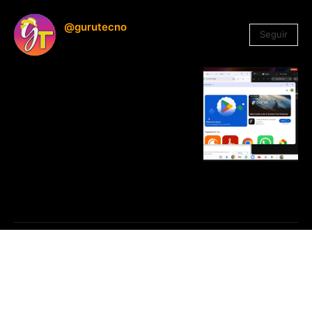
@gurutecno
Seguir
1.330
Seguidores