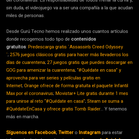
sin duda, el videojuego va a ser una compañía a la que acudan
miles de personas.
Desde Gurú Tecno hemos realizado unos cuantos artículos
donde recogemos todo tipo de
contenidos
gratuitos
:
Predescarga gratis `Assassin’s Creed Odyssey
´
;
2576 juegos clásicos gratis para hacer más llevaderos los
días de cuarentena
;
27 juegos gratis que puedes descargar en
GOG para amenizar la cuarentena
;
“#Quédate en casa” y
aprovecha para ver series y películas gratis en
Internet
;
Orange ofrece de forma gratuita el paquete Infantil
Max por el coronavirus
;
Movistar+ Lite gratis durante 1 mes
para unirse al reto “#Quédate en casa”
;
Steam se suma a
#QuédateEnCasa y ofrece gratis Tomb Raider
… Y tenemos
más en marcha.
Síguenos en Facebook
,
Twitter
o
Instagram
para estar