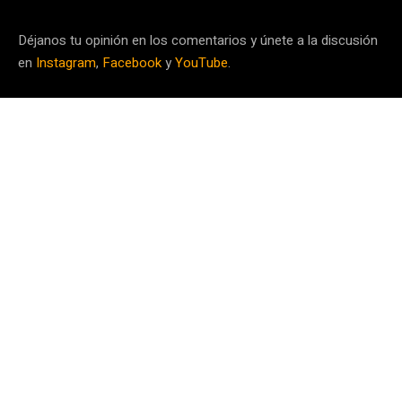
Déjanos tu opinión en los comentarios y únete a la discusión
en
Instagram
,
Facebook
y
YouTube
.