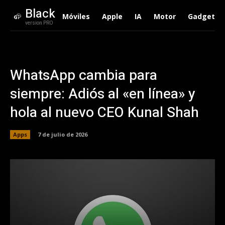
Black
Móviles
Apple
IA
Motor
Gadgets
version PRO
WhatsApp cambia para
siempre: Adiós al «en línea» y
hola al nuevo CEO Kunal Shah
Apps
7 de julio de 2026