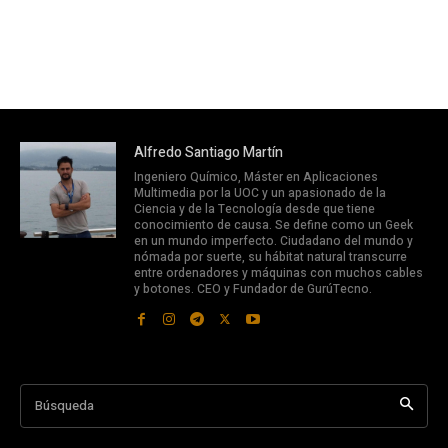
Alfredo Santiago Martín
Ingeniero Químico, Máster en Aplicaciones
Multimedia por la UOC y un apasionado de la
Ciencia y de la Tecnología desde que tiene
conocimiento de causa. Se define como un Geek
en un mundo imperfecto. Ciudadano del mundo y
nómada por suerte, su hábitat natural transcurre
entre ordenadores y máquinas con muchos cables
y botones. CEO y Fundador de GurúTecno.
Búsqueda