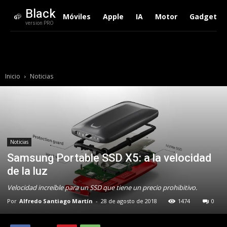
Black
Móviles
Apple
IA
Motor
Gadgets
version PRO
Inicio
Noticias
Noticias
Samsung Portable SSD X5: a la velocidad
de la luz
Velocidad increíble para un SSD que tiene un precio prohibitivo.
Por
Alfredo Santiago Martín
-
28 de agosto de 2018
1474
0