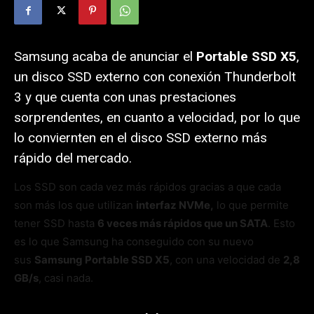
Samsung acaba de anunciar el
Portable SSD X5
,
un disco SSD externo con conexión Thunderbolt
3 y que cuenta con unas prestaciones
sorprendentes, en cuanto a velocidad, por lo que
lo conviernten en el disco SSD externo más
rápido del mercado.
Los SSD son cada vez más rápidos gracias a que cada
son más los que utilizan
interfaz NVMe,
lo que permite
tener SSD hasta
6 veces más rápidos que un SATA
. Esto
es lo que Samsung ha conseguido con su nuevo
sus
Samsung Portable SSD X5
, con una velocidad de
2,8
GB/s
, casi nada.