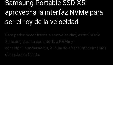
Samsung Portable SSD X5:
aprovecha la interfaz NVMe para
ser el rey de la velocidad
Para poder hacer frente a esa velocidad, este SSD de
Samsung cuenta con
interfaz NVMe
y
conector
Thunderbolt 3
, el cual no ofrece impedimentos
de ancho de banda.