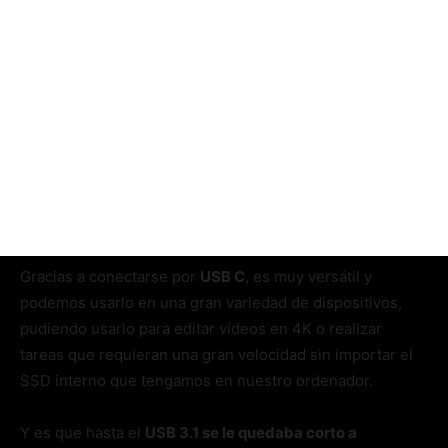
Gracias a conectarse por
USB C
, es muy versátil y
podemos usarlo en una gran variedad de dispositivos,
pudiendo usarlo para editar vídeos en 4K o realizar
tareas que requieran una gran velocidad sin importar el
SSD interno que tengamos en nuestro ordenador.
Y es que hasta el
USB 3.1 se le quedaba corto a