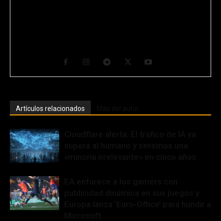
UOC y un apasionado de la Ciencia y de la Tecnología desde que
tiene conocimiento de causa. Se define como un Geek en un
mundo imperfecto. Ciudadano del mundo y nómada por suerte,
su hábitat natural transcurre entre ordenadores y máquinas con
muchos cables y botones. CEO y Fundador de GurúTecno.
Artículos relacionados
Más del autor
Cloudflare alerta: El tráfico de IA ya
supera al humano y seremos una
«minoría irrelevante» en cinco años
EA enfurece a los gamers con
publicidad dinámica en sus juegos y
Europa lanza ‘Euro-Office’ para hundir a
Microsoft