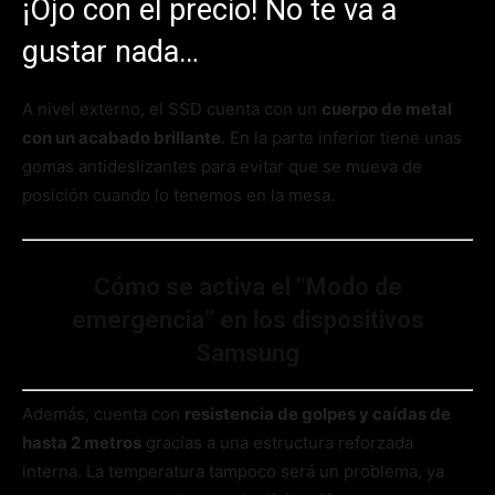
¡Ojo con el precio! No te va a
gustar nada…
A nivel externo, el SSD cuenta con un
cuerpo de metal
con un acabado brillante
. En la parte inferior tiene unas
gomas antideslizantes para evitar que se mueva de
posición cuando lo tenemos en la mesa.
Cómo se activa el “Modo de
emergencia” en los dispositivos
Samsung
Además, cuenta con
resistencia de golpes y caídas de
hasta 2 metros
gracias a una estructura reforzada
interna. La temperatura tampoco será un problema, ya