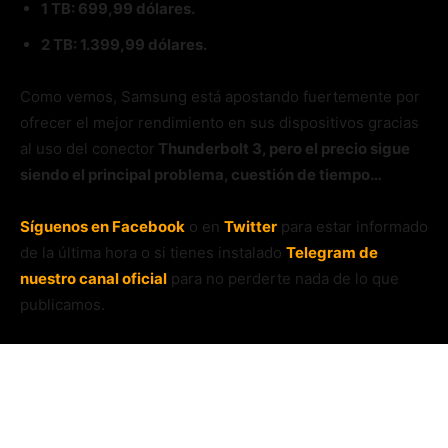
1 TB: 699,99 dólares.
2 TB: 1.399,99 dólares.
Como vemos, Samsung está apostando fuertemente por
ofrecer el mejor rendimiento en sus dispositivos gracias
al uso del conector
Thunderbolt 3, pero el precio sigue
siendo el principal problema, cuestión de tiempo…
Síguenos en Facebook
o en
Twitter
para estar informado
de la última hora o si tienes instalado
Telegram de
nuestro canal oficial
para no perderte nada de lo que
publicamos.