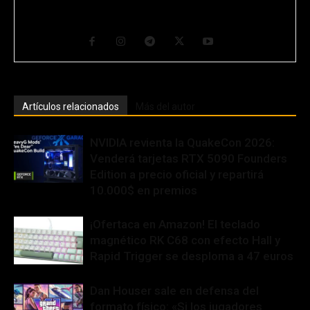
su hábitat natural transcurre entre ordenadores y máquinas con
muchos cables y botones. CEO y Fundador de GurúTecno.
Artículos relacionados
Más del autor
NVIDIA revienta la QuakeCon 2026:
Venderá tarjetas RTX 5090 Founders
Edition a precio oficial y repartirá
10.000$ en premios
¡Ofertaca en Amazon! El teclado
magnético RK C68 con efecto Hall y
Rapid Trigger se desploma a 47 euros
Dan Houser sale en defensa del
formato físico: «Si los jugadores