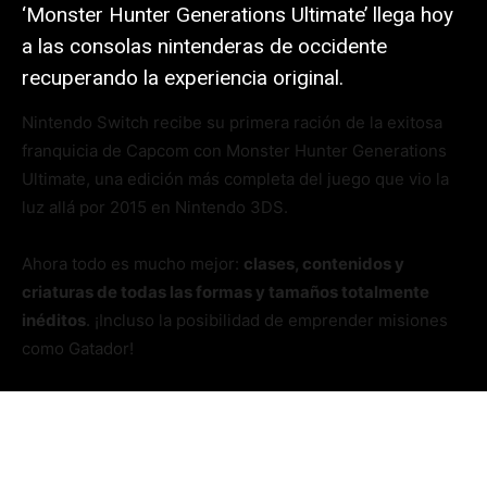
‘Monster Hunter Generations Ultimate’ llega hoy
a las consolas nintenderas de occidente
recuperando la experiencia original.
Nintendo Switch recibe su primera ración de la exitosa
franquicia de Capcom con Monster Hunter Generations
Ultimate, una edición más completa del juego que vio la
luz allá por 2015 en Nintendo 3DS.
Ahora todo es mucho mejor:
clases, contenidos y
criaturas de todas las formas y tamaños totalmente
inéditos
. ¡Incluso la posibilidad de emprender misiones
como Gatador!