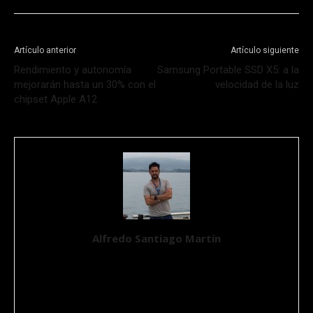
Artículo anterior
Artículo siguiente
Rendimiento y autonomía
Samsung Portable SSD X5: a la
mejorarán hasta un 30% con el
velocidad de la luz
chipset Apple A12
Alfredo Santiago Martín
Ingeniero Químico, Máster en Aplicaciones Multimedia por la
UOC y un apasionado de la Ciencia y de la Tecnología desde que
tiene conocimiento de causa. Se define como un Geek en un
mundo imperfecto. Ciudadano del mundo y nómada por suerte,