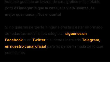
hubiese gustado un lavado de cara gráfico más notable,
pero
es innegable que la caza, a la vieja usanza, es
mejor que nunca
.
¡Nos encanta!
Si no quieres perderte ninguna oferta o estar informado
de todas las noticias tecnológicas,
síguenos en
Facebook
o en
Twitter
o si tienes instalado
Telegram,
en nuestro canal oficial
para no perderte nada de lo que
publicamos.