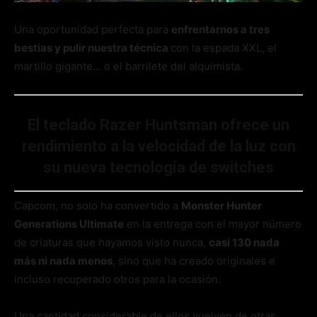
Una oportunidad perfecta para
enfrentarnos a tres
bestias y pulir nuestra técnica
con la espada XXL, el
martillo gigante… o el barrilete del alquimista.
El teclado Razer Huntsman ofrece un
rendimiento a la velocidad de la luz con
su nueva tecnología de switches
Capcom, no solo ha convertido a
Monster Hunter
Generations Ultimate
en la entrega con el mayor número
de criaturas que hayamos visto nunca,
casi 130 nada
más ni nada menos
, sino que ha creado originales e
incluso recuperado otros para la ocasión.
Una cantidad considerable de ellos vuelven de otras