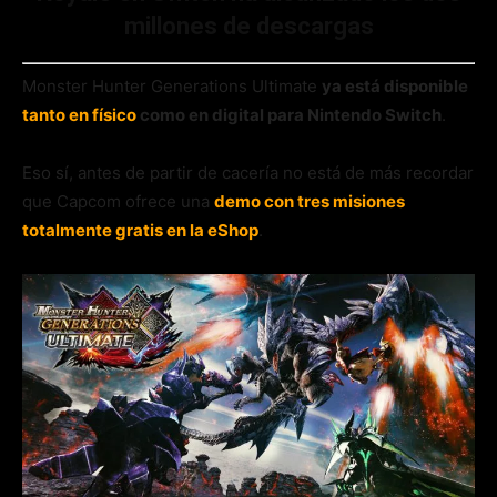
millones de descargas
Monster Hunter Generations Ultimate
ya está disponible
tanto en físico
como en digital para Nintendo Switch
.
Eso sí, antes de partir de cacería no está de más recordar
que Capcom ofrece una
demo con tres misiones
totalmente gratis en la eShop
.