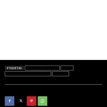
ETIQUETAS
Buque insignia Android
Note 9
Próximos lanzamientos Android
Samsung