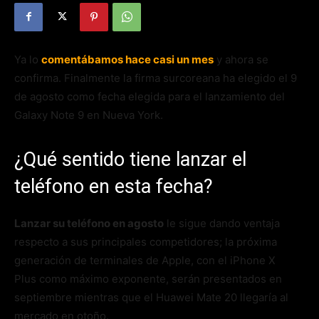
Ya lo
comentábamos hace casi un mes
y ahora se
confirma. Finalmente la firma surcoreana ha elegido el 9
de agosto como fecha elegida para el lanzamiento del
Galaxy Note 9 en Nueva York.
¿Qué sentido tiene lanzar el
teléfono en esta fecha?
Lanzar su teléfono en agosto
le sigue dando ventaja
respecto a sus principales competidores; la próxima
generación de terminales de Apple, con el iPhone X
Plus como máximo exponente, serán presentados en
septiembre mientras que el Huawei Mate 20 llegaría al
mercado en otoño.