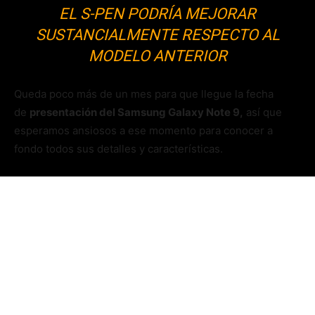
EL S-PEN PODRÍA MEJORAR
SUSTANCIALMENTE RESPECTO AL
MODELO ANTERIOR
Queda poco más de un mes para que llegue la fecha
de
presentación del Samsung Galaxy Note 9,
así que
esperamos ansiosos a ese momento para conocer a
fondo todos sus detalles y características.