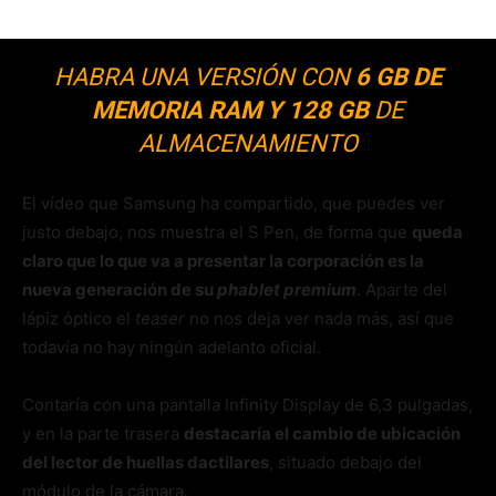
HABRA UNA VERSIÓN CON
6 GB DE
MEMORIA RAM Y 128 GB
DE
ALMACENAMIENTO
El vídeo que Samsung ha compartido, que puedes ver
justo debajo, nos muestra el S Pen, de forma que
queda
claro que lo que va a presentar la corporación es la
nueva generación de su
phablet premium
. Aparte del
lápiz óptico el
teaser
no nos deja ver nada más, así que
todavía no hay ningún adelanto oficial.
Contaría con una pantalla Infinity Display de 6,3 pulgadas,
y en la parte trasera
destacaría el cambio de ubicación
del lector de huellas dactilares
, situado debajo del
módulo de la cámara.