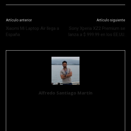
Artículo anterior
Artículo siguiente
Xiaomi Mi Laptop Air llega a
Sony Xperia XZ2 Premium se
España
lanza a $ 999.99 en los EE.UU.
Alfredo Santiago Martín
Ingeniero Químico, Máster en Aplicaciones Multimedia por la
UOC y un apasionado de la Ciencia y de la Tecnología desde que
tiene conocimiento de causa. Se define como un Geek en un
mundo imperfecto. Ciudadano del mundo y nómada por suerte,
su hábitat natural transcurre entre ordenadores y máquinas con