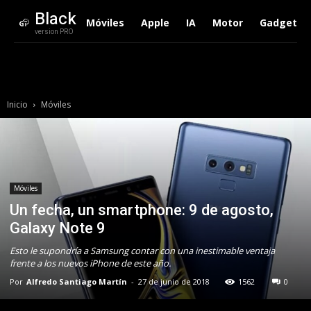
Black
Móviles
Apple
IA
Motor
Gadgets
version PRO
Inicio
Móviles
Móviles
Un fecha, un smartphone: 9 de agosto,
Galaxy Note 9
Esto le supondría a Samsung contar con una inestimable ventaja
frente a los nuevos iPhone de este año.
Por
Alfredo Santiago Martín
-
27 de junio de 2018
1562
0