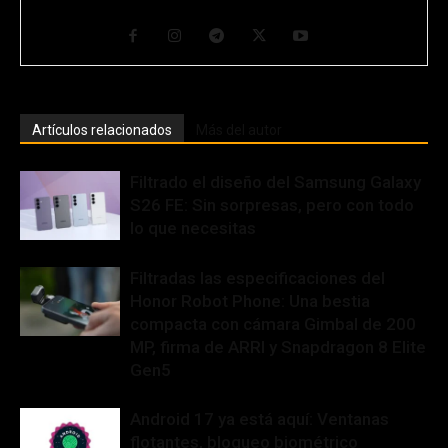
muchos cables y botones. CEO y Fundador de GurúTecno.
Artículos relacionados
Más del autor
Filtrado el diseño del Samsung Galaxy
S26 FE: Sin sorpresas, pero con todo
lo que necesitas
Filtradas las especificaciones del
Honor Robot Phone: Una bestia
compacta con cámara Gimbal de 200
MP, firma de ARRI y Snapdragon 8 Elite
Gen5
Android 17 ya está aquí: Ventanas
flotantes, bloqueo biométrico