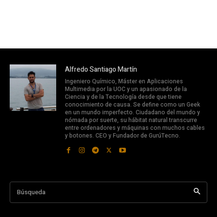
Alfredo Santiago Martín
Ingeniero Químico, Máster en Aplicaciones
Multimedia por la UOC y un apasionado de la
Ciencia y de la Tecnología desde que tiene
conocimiento de causa. Se define como un Geek
en un mundo imperfecto. Ciudadano del mundo y
nómada por suerte, su hábitat natural transcurre
entre ordenadores y máquinas con muchos cables
y botones. CEO y Fundador de GurúTecno.
Búsqueda