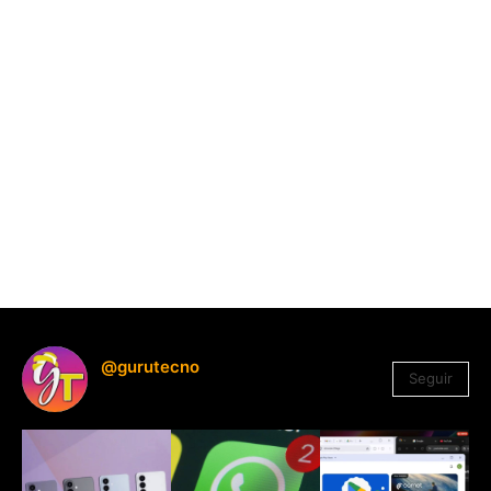
@gurutecno
Seguir
1.330
Seguidores