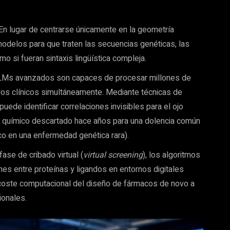
En lugar de centrarse únicamente en la geometría
modelos para que traten las secuencias genéticas, las
mo si fueran sintaxis lingüística compleja.
Ms avanzados son capaces de procesar millones de
ayos clínicos simultáneamente. Mediante técnicas de
uede identificar correlaciones invisibles para el ojo
 químico descartado hace años para una dolencia común
ico en una enfermedad genética rara).
fase de cribado virtual (
virtual screening
), los algoritmos
nes entre proteínas y ligandos en entornos digitales
l coste computacional del diseño de fármacos de novo a
ionales.