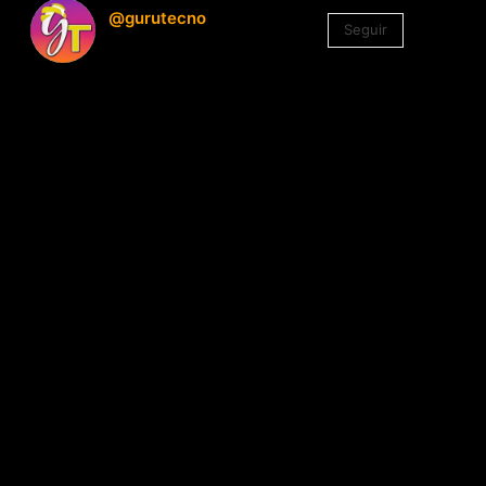
@gurutecno
Seguir
1.330
Seguidores