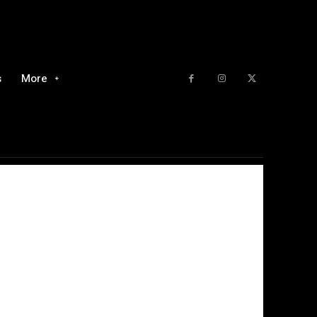
s
More