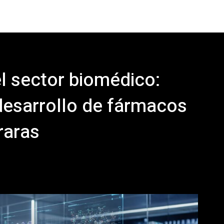
l sector biomédico:
l desarrollo de fármacos
raras