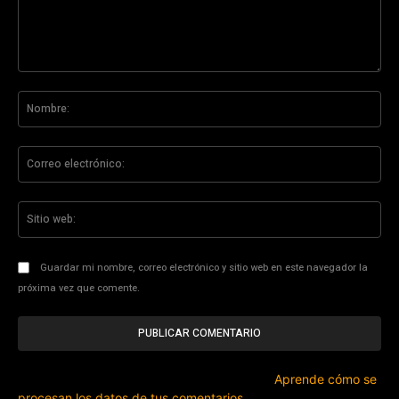
Comentario:
No
Co
ele
Sit
we
Guardar mi nombre, correo electrónico y sitio web en este navegador la
próxima vez que comente.
Este sitio usa Akismet para reducir el spam.
Aprende cómo se
procesan los datos de tus comentarios.