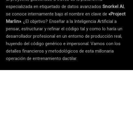
especializada en etiquetado de datos avanzados
Snorkel AI
,
se conoce internamente bajo el nombre en clave de
«Project
Marlin»
. ¿El objetivo? Enseñar a la Inteligencia Artificial a
pensar, estructurar y refinar el código tal y como lo haría un
desarrollador profesional en un entorno de producción real,
huyendo del código genérico e impersonal. Vamos con los
detalles financieros y metodológicos de esta millonaria
operación de entrenamiento dactilar.