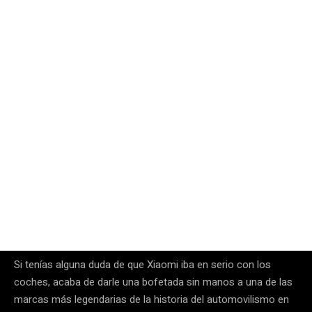
Si tenías alguna duda de que Xiaomi iba en serio con los
coches, acaba de darle una bofetada sin manos a una de las
marcas más legendarias de la historia del automovilismo en