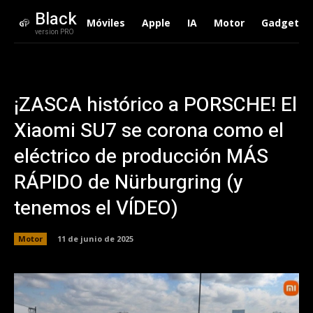
Black
Móviles
Apple
IA
Motor
Gadgets
version PRO
¡ZASCA histórico a PORSCHE! El
Xiaomi SU7 se corona como el
eléctrico de producción MÁS
RÁPIDO de Nürburgring (y
tenemos el VÍDEO)
Motor
11 de junio de 2025