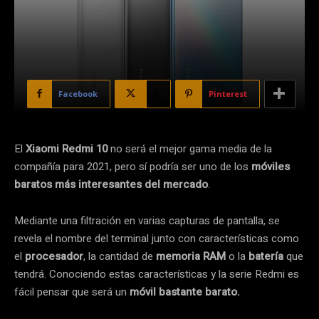
Facebook
X
Pinterest
El
Xiaomi Redmi 10
no será el mejor gama media de la
compañía para 2021, pero sí podría ser uno de los
móviles
baratos
más interesantes del mercado
.
Mediante una filtración en varias capturas de pantalla, se
revela el nombre del terminal junto con características como
el
procesador
, la cantidad de
memoria RAM
o la
batería
que
tendrá. Conociendo estas características y la serie Redmi es
fácil pensar que será un
móvil bastante barato.