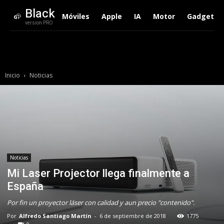
Black
Móviles
Apple
IA
Motor
Gadgets
version PRO
Inicio
Noticias
Noticias
Mi Laser Projector llega finalmente a
España
Por fin un proyector láser con calidad y aun precio "contenido".
Por
Alfredo Santiago Martín
-
6 de septiembre de 2018
1775