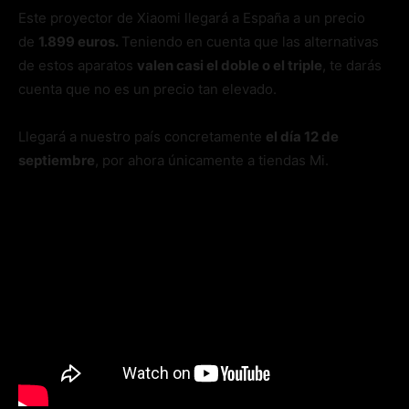
Este proyector de Xiaomi llegará a España a un precio
de
1.899 euros.
Teniendo en cuenta que las alternativas
de estos aparatos
valen casi el doble o el triple
, te darás
cuenta que no es un precio tan elevado.
Llegará a nuestro país concretamente
el día 12 de
septiembre
, por ahora únicamente a tiendas Mi.