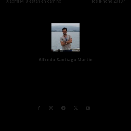
Xiaomi Mi 8 están en camino
los iPhone 2018?
Alfredo Santiago Martín
Ingeniero Químico, Máster en Aplicaciones Multimedia por la
UOC y un apasionado de la Ciencia y de la Tecnología desde que
tiene conocimiento de causa. Se define como un Geek en un
mundo imperfecto. Ciudadano del mundo y nómada por suerte,
su hábitat natural transcurre entre ordenadores y máquinas con
muchos cables y botones. CEO y Fundador de GurúTecno.