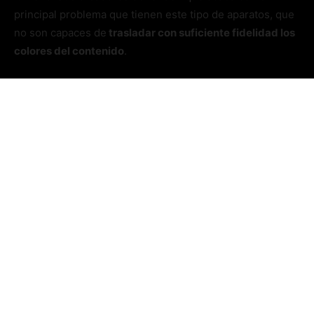
principal problema que tienen este tipo de aparatos, que
no son capaces de
trasladar con suficiente fidelidad los
colores del contenido
.