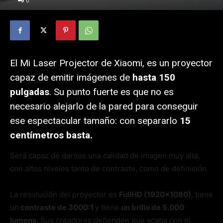
0
El Mi Laser Projector de Xiaomi, es un proyector
capaz de emitir imágenes de
hasta 150
pulgadas
. Su punto fuerte es que no es
necesario alejarlo de la pared para conseguir
ese espectacular tamaño: con separarlo
15
centímetros basta.
Será capaz de darnos una calidad de imagen muy alta,
con altos niveles tanto de contraste, como de definición.
La resolución del proyector es
FullHD (1920×1080)
, tiene
un
contraste de 3000:1
y tiene
un brillo de 5.000
lumens.
Sus creadores defienden que acaba con el