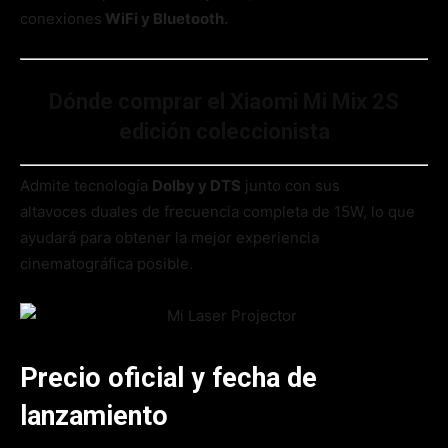
conexiones
WiFi y Bluetooth.
Dónde comprar el Xiaomi Mi Mix 2S
edición coleccionista
Admite tecnología
Dolby y DTS
junto con sus
altavoces duales de frecuencia completa de 15W, lo que
ayudará para obtener la mejor experiencia
cinematográfica posible.
Precio oficial y fecha de
lanzamiento