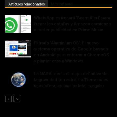
Artículos relacionados
Más del autor
WhatsApp estrenará ‘Scam Alert’ para
frenar las estafas y Amazon comienza
a meter publicidad en Prime Music
Filtrado ‘Aluminium OS’: El nuevo
sistema operativo de Google basado
en Android para enterrar a ChromeOS
y plantar cara a Windows
La NASA revela el mapa definitivo de
la gravedad terrestre: La Tierra no es
una esfera, es una ‘patata’ irregular