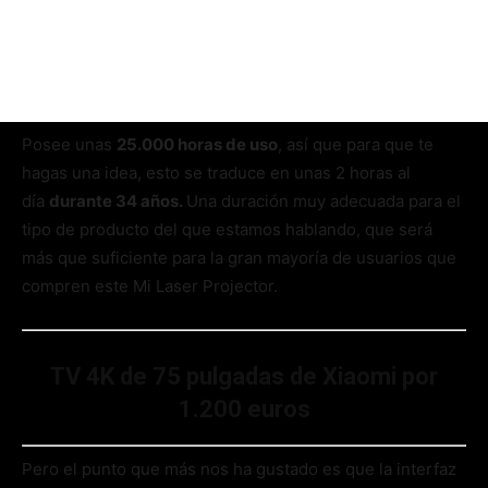
Posee unas
25.000 horas de uso
, así que para que te
hagas una idea, esto se traduce en unas 2 horas al
día
durante 34 años.
Una duración muy adecuada para el
tipo de producto del que estamos hablando, que será
más que suficiente para la gran mayoría de usuarios que
compren este Mi Laser Projector.
TV 4K de 75 pulgadas de Xiaomi por
1.200 euros
Pero el punto que más nos ha gustado es que la interfaz