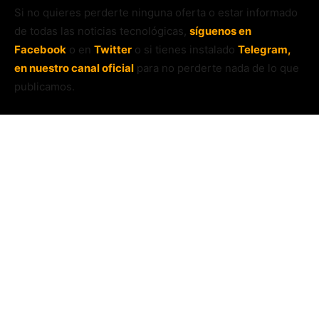
Si no quieres perderte ninguna oferta o estar informado
de todas las noticias tecnológicas,
síguenos en
Facebook
o en
Twitter
o si tienes instalado
Telegram,
en nuestro canal oficial
para no perderte nada de lo que
publicamos.