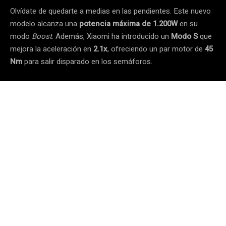
Olvídate de quedarte a medias en las pendientes. Este nuevo
modelo alcanza una
potencia máxima de 1.200W
en su
modo
Boost
. Además, Xiaomi ha introducido un
Modo S
que
mejora la aceleración en
2.1x
, ofreciendo un par motor de
45
Nm
para salir disparado en los semáforos.