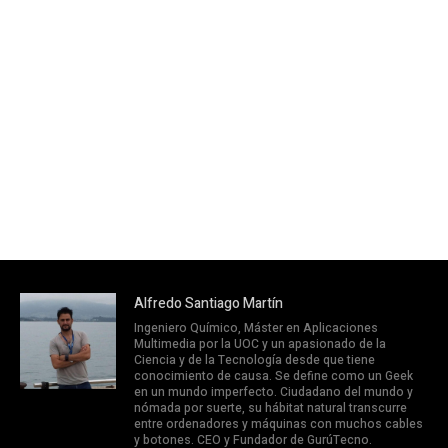
Alfredo Santiago Martín
Ingeniero Químico, Máster en Aplicaciones
Multimedia por la UOC y un apasionado de la
Ciencia y de la Tecnología desde que tiene
conocimiento de causa. Se define como un Geek
en un mundo imperfecto. Ciudadano del mundo y
nómada por suerte, su hábitat natural transcurre
entre ordenadores y máquinas con muchos cables
y botones. CEO y Fundador de GurúTecno.