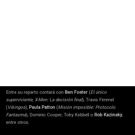
Entre su reparto contará con
Ben Foster
(
El único
superviviente, X-Men: La decisión final
), Travis Fimmel
(
Vikingos
),
Paula Patton
(
Misión imposible: Protocolo
Fantasma
), Dominic Cooper, Toby Kebbell o
Rob Kazinsky
,
entre otros.