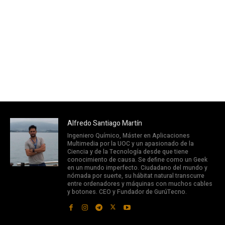
Alfredo Santiago Martín
Ingeniero Químico, Máster en Aplicaciones
Multimedia por la UOC y un apasionado de la
Ciencia y de la Tecnología desde que tiene
conocimiento de causa. Se define como un Geek
en un mundo imperfecto. Ciudadano del mundo y
nómada por suerte, su hábitat natural transcurre
entre ordenadores y máquinas con muchos cables
y botones. CEO y Fundador de GurúTecno.