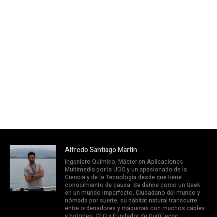
Alfredo Santiago Martín
Ingeniero Químico, Máster en Aplicaciones
Multimedia por la UOC y un apasionado de la
Ciencia y de la Tecnología desde que tiene
conocimiento de causa. Se define como un Geek
en un mundo imperfecto. Ciudadano del mundo y
nómada por suerte, su hábitat natural transcurre
entre ordenadores y máquinas con muchos cables
y botones. CEO y Fundador de GurúTecno.