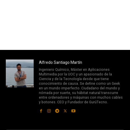
Alfredo Santiago Martín
Ingeniero Químico, Máster en Aplicaciones
Multimedia por la UOC y un apasionado de la
Ciencia y de la Tecnología desde que tiene
conocimiento de causa. Se define como un Geek
en un mundo imperfecto. Ciudadano del mundo y
nómada por suerte, su hábitat natural transcurre
entre ordenadores y máquinas con muchos cables
y botones. CEO y Fundador de GurúTecno.