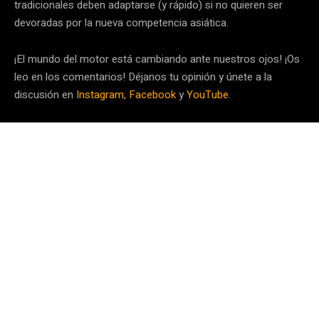
tradicionales deben adaptarse (y rápido) si no quieren ser
devoradas por la nueva competencia asiática.
¡El mundo del motor está cambiando ante nuestros ojos! ¡Os
leo en los comentarios! Déjanos tu opinión y únete a la
discusión en
Instagram
,
Facebook
y
YouTube
.