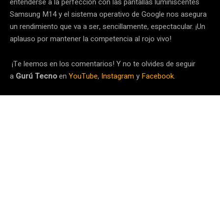
entenderse a la perfección con las pantallas luminiscentes
Samsung M14 y el sistema operativo de Google nos asegura
un rendimiento que va a ser, sencillamente, espectacular. ¡Un
aplauso por mantener la competencia al rojo vivo!
¡Te leemos en los comentarios! Y no te olvides de seguir
a
Gurú Tecno
en
YouTube
,
Instagram
y
Facebook
.