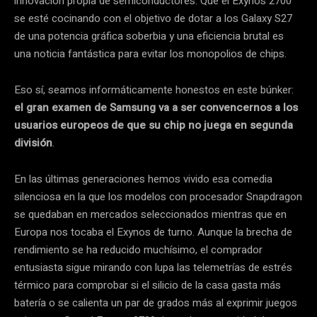
innovación propia de semiconductores. Que el Exynos 2700
se esté cocinando con el objetivo de dotar a los Galaxy S27
de una potencia gráfica soberbia y una eficiencia brutal es
una noticia fantástica para evitar los monopolios de chips.
Eso sí, seamos informáticamente honestos en este búnker:
el gran examen de Samsung va a ser convencernos a los
usuarios europeos de que su chip no juega en segunda
división
.
En las últimas generaciones hemos vivido esa comedia
silenciosa en la que los modelos con procesador Snapdragon
se quedaban en mercados seleccionados mientras que en
Europa nos tocaba el Exynos de turno. Aunque la brecha de
rendimiento se ha reducido muchísimo, el comprador
entusiasta sigue mirando con lupa las telemetrías de estrés
térmico para comprobar si el silicio de la casa gasta más
batería o se calienta un par de grados más al exprimir juegos