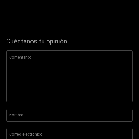
Cuéntanos tu opinión
Comentario:
No
Co
ele