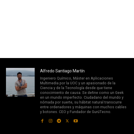
Alfredo Santiago Martín
Ingeniero Químico, Máster en Aplicaciones
Multimedia por la UOC y un apasionado de la
Ciencia y de la Tecnología desde que tiene
conocimiento de causa. Se define como un Geek
en un mundo imperfecto. Ciudadano del mundo y
nómada por suerte, su hábitat natural transcurre
entre ordenadores y máquinas con muchos cables
y botones. CEO y Fundador de GurúTecno.