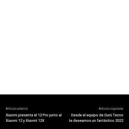
Artículo anterior
Artículo siguiente
Xiaomi presenta el 12 Pro junto al
Desde el equipo de Gurú Tecno
Xiaomi 12 y Xiaomi 12X
te deseamos un fantástico 2022