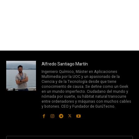
Alfredo Santiago Martín
Ingeniero Químico, Máster en Aplicaciones
Multimedia por la UOC y un apasionado de la
Ciencia y de la Tecnología desde que tiene
conocimiento de causa. Se define como un Geek
en un mundo imperfecto. Ciudadano del mundo y
nómada por suerte, su hábitat natural transcurre
entre ordenadores y máquinas con muchos cables
y botones. CEO y Fundador de GurúTecno.