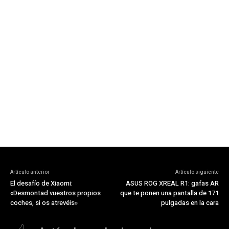
Artículo anterior
Artículo siguiente
El desafío de Xiaomi:
ASUS ROG XREAL R1: gafas AR
«Desmontad vuestros propios
que te ponen una pantalla de 171
coches, si os atrevéis»
pulgadas en la cara