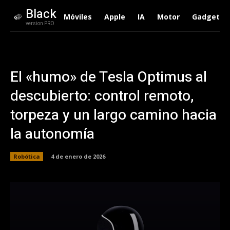
Black
Móviles
Apple
IA
Motor
Gadgets
version PRO
El «humo» de Tesla Optimus al
descubierto: control remoto,
torpeza y un largo camino hacia
la autonomía
Robótica
4 de enero de 2026