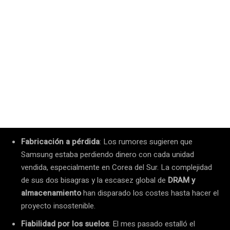
Fabricación a pérdida
: Los rumores sugieren que
Samsung estaba perdiendo dinero con cada unidad
vendida, especialmente en Corea del Sur. La complejidad
de sus dos bisagras y la escasez global de
DRAM y
almacenamiento
han disparado los costes hasta hacer el
proyecto insostenible.
Fiabilidad por los suelos
: El mes pasado estalló el