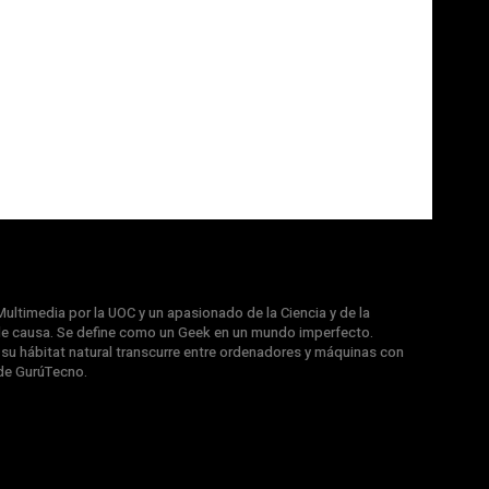
ultimedia por la UOC y un apasionado de la Ciencia y de la
e causa. Se define como un Geek en un mundo imperfecto.
u hábitat natural transcurre entre ordenadores y máquinas con
de GurúTecno.