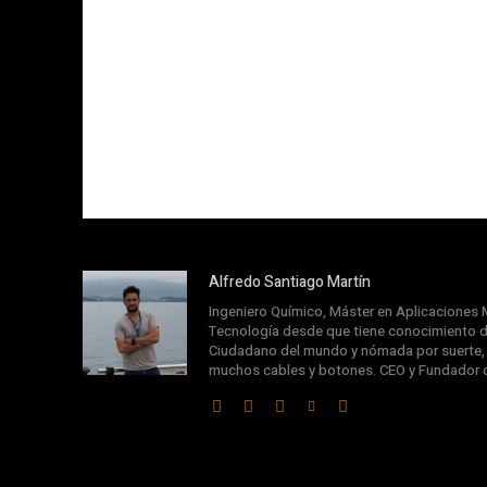
Alfredo Santiago Martín
Ingeniero Químico, Máster en Aplicaciones M
Tecnología desde que tiene conocimiento d
Ciudadano del mundo y nómada por suerte, s
muchos cables y botones. CEO y Fundador 