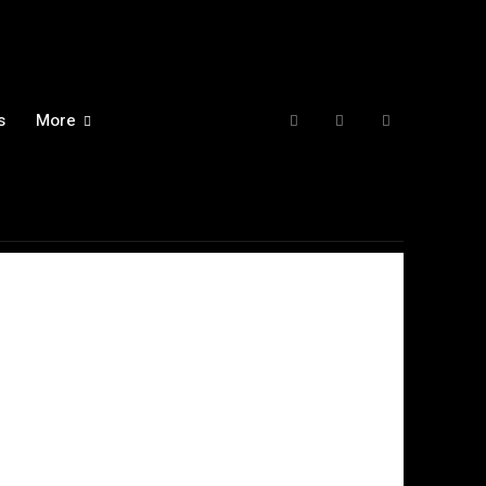
s
More