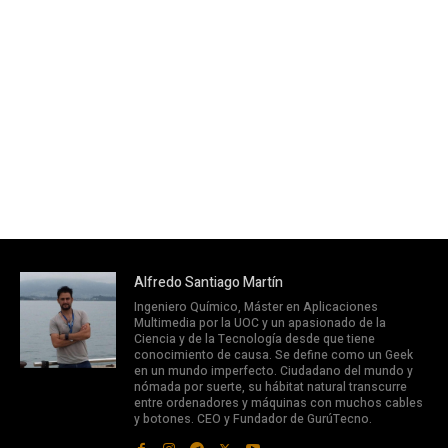
Alfredo Santiago Martín
Ingeniero Químico, Máster en Aplicaciones
Multimedia por la UOC y un apasionado de la
Ciencia y de la Tecnología desde que tiene
conocimiento de causa. Se define como un Geek
en un mundo imperfecto. Ciudadano del mundo y
nómada por suerte, su hábitat natural transcurre
entre ordenadores y máquinas con muchos cables
y botones. CEO y Fundador de GurúTecno.