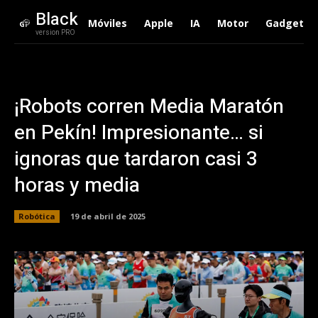
Black
Móviles
Apple
IA
Motor
Gadgets
version PRO
¡Robots corren Media Maratón
en Pekín! Impresionante… si
ignoras que tardaron casi 3
horas y media
Robótica
19 de abril de 2025