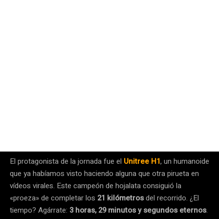
El protagonista de la jornada fue el
Unitree H1
, un humanoide
que ya habíamos visto haciendo alguna que otra pirueta en
vídeos virales. Este campeón de hojalata consiguió la
«proeza» de completar los
21 kilómetros
del recorrido. ¿El
tiempo? Agárrate:
3 horas, 29 minutos y segundos eternos
.