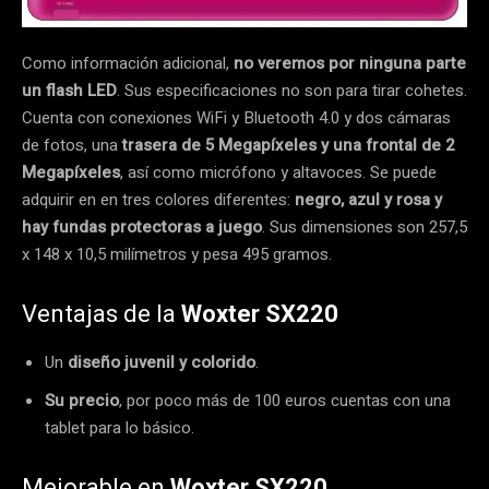
Como información adicional,
no veremos por ninguna parte
un flash LED
. Sus especificaciones no son para tirar cohetes.
Cuenta con conexiones WiFi y Bluetooth 4.0 y dos cámaras
de fotos, una
trasera de 5 Megapíxeles y una frontal de 2
Megapíxeles
, así como micrófono y altavoces. Se puede
adquirir en en tres colores diferentes:
negro, azul y rosa y
hay fundas protectoras a juego
. Sus dimensiones son 257,5
x 148 x 10,5 milímetros y pesa 495 gramos.
Ventajas de la
Woxter SX220
Un
diseño juvenil y colorido
.
Su precio
, por poco más de 100 euros cuentas con una
tablet para lo básico.
Mejorable en
Woxter SX220