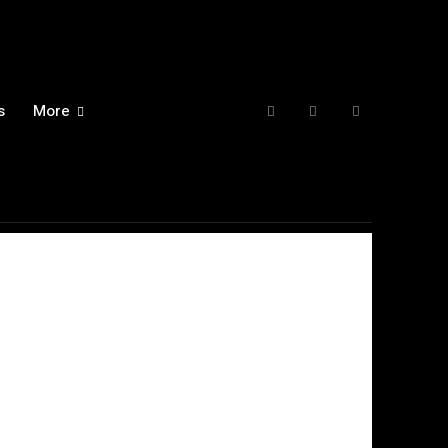
s
More