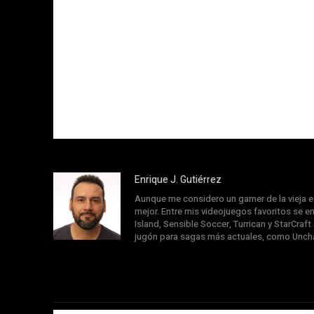
Enrique J. Gutiérrez
Aunque me considero un gamer de la vieja e
mejor. Entre mis videojuegos favoritos se 
Island, Sensible Soccer, Turrican y StarCraf
jugón para sagas más actuales, como Uncha