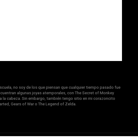
scuela, no soy de los que piensan que cualquier tiempo pasado fue
encuentran algunas joyas atemporales, con The Secret of Monkey
t a la cabeza. Sin embargo, también tengo sitio en mi corazoncito
rted, Gears of War o The Legend of Zelda.