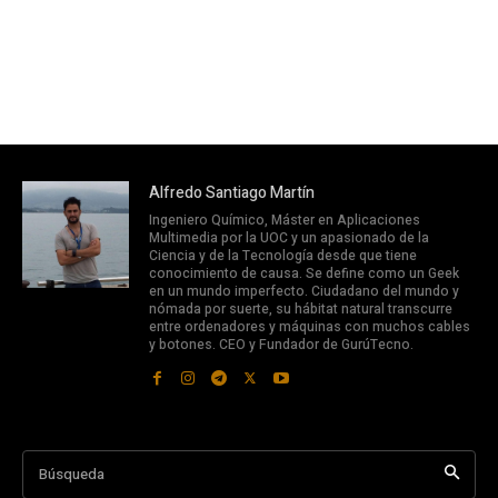
Alfredo Santiago Martín
Ingeniero Químico, Máster en Aplicaciones
Multimedia por la UOC y un apasionado de la
Ciencia y de la Tecnología desde que tiene
conocimiento de causa. Se define como un Geek
en un mundo imperfecto. Ciudadano del mundo y
nómada por suerte, su hábitat natural transcurre
entre ordenadores y máquinas con muchos cables
y botones. CEO y Fundador de GurúTecno.
Búsqueda