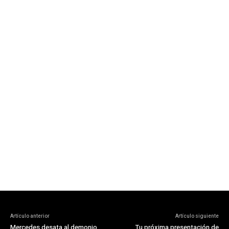
Artículo anterior
Artículo siguiente
Mercedes desata al demonio
Tu próxima presentación de