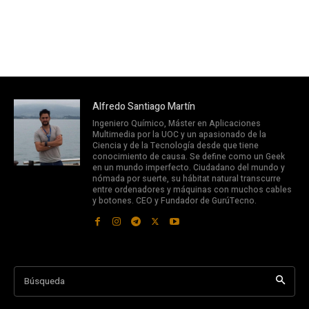
Alfredo Santiago Martín
Ingeniero Químico, Máster en Aplicaciones
Multimedia por la UOC y un apasionado de la
Ciencia y de la Tecnología desde que tiene
conocimiento de causa. Se define como un Geek
en un mundo imperfecto. Ciudadano del mundo y
nómada por suerte, su hábitat natural transcurre
entre ordenadores y máquinas con muchos cables
y botones. CEO y Fundador de GurúTecno.
Búsqueda