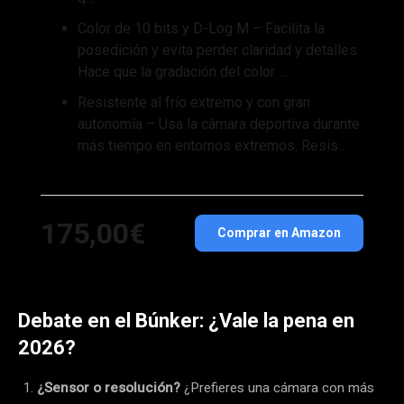
Color de 10 bits y D-Log M – Facilita la
posedición y evita perder claridad y detalles.
Hace que la gradación del color …
Resistente al frío extremo y con gran
autonomía – Usa la cámara deportiva durante
más tiempo en entornos extremos. Resis…
175,00€
Comprar en Amazon
Debate en el Búnker: ¿Vale la pena en
2026?
¿Sensor o resolución?
¿Prefieres una cámara con más