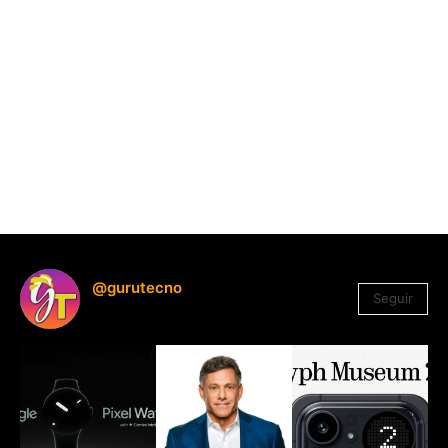
@gurutecno
Seguir
1.330
Seguidores