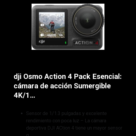
dji Osmo Action 4 Pack Esencial:
cámara de acción Sumergible
4K/1…
Sensor de 1/1.3 pulgadas y excelente
rendimiento con poca luz – La cámara
deportiva DJI ACtion 4 tiene un mayor sensor
q…