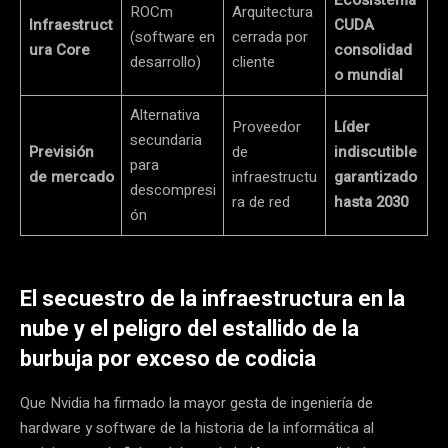
ROCm
Arquitectura
Infraestruct
CUDA
(software en
cerrada por
ura Core
consolidad
desarrollo)
cliente
o mundial
Alternativa
Proveedor
Líder
secundaria
Previsión
de
indiscutible
para
de mercado
infraestructu
garantizado
descompresi
ra de red
hasta 2030
ón
El secuestro de la infraestructura en la
nube y el peligro del estallido de la
burbuja por exceso de codicia
Que Nvidia ha firmado la mayor gesta de ingeniería de
hardware y software de la historia de la informática al