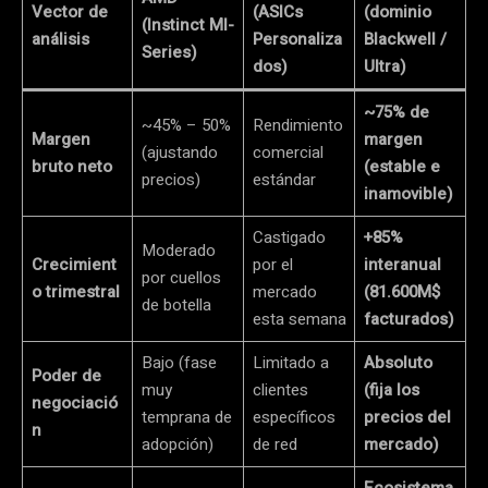
Vector de
(ASICs
(dominio
(Instinct MI-
análisis
Personaliza
Blackwell /
Series)
dos)
Ultra)
~75% de
~45% – 50%
Rendimiento
Margen
margen
(ajustando
comercial
bruto neto
(estable e
precios)
estándar
inamovible)
Castigado
+85%
Moderado
Crecimient
por el
interanual
por cuellos
o trimestral
mercado
(81.600M$
de botella
esta semana
facturados)
Bajo (fase
Limitado a
Absoluto
Poder de
muy
clientes
(fija los
negociació
temprana de
específicos
precios del
n
adopción)
de red
mercado)
Ecosistema