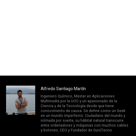
Alfredo Santiago Martín
Ingeniero Químico, Máster en Aplicaciones
Multimedia por la UOC y un apasionado de la
Ciencia y de la Tecnología desde que tiene
conocimiento de causa. Se define como un Geek
en un mundo imperfecto. Ciudadano del mundo y
nómada por suerte, su hábitat natural transcurre
entre ordenadores y máquinas con muchos cables
y botones. CEO y Fundador de GurúTecno.