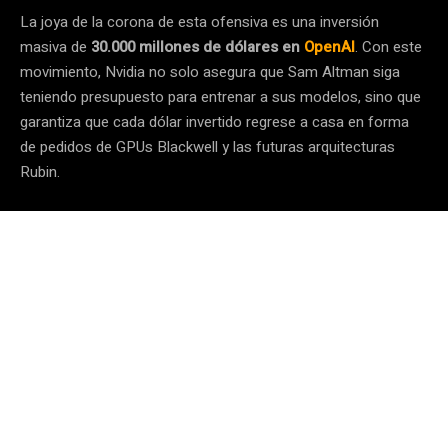
La joya de la corona de esta ofensiva es una inversión
masiva de
30.000 millones de dólares en
OpenAI
. Con este
movimiento, Nvidia no solo asegura que Sam Altman siga
teniendo presupuesto para entrenar a sus modelos, sino que
garantiza que cada dólar invertido regrese a casa en forma
de pedidos de GPUs Blackwell y las futuras arquitecturas
Rubin.