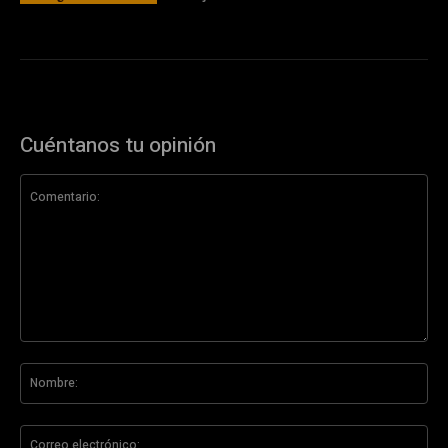
Cuéntanos tu opinión
Comentario:
No
Co