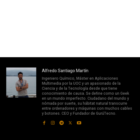
Alfredo Santiago Martín
Ingeniero Químico, Máster en Aplicaciones
Multimedia por la UOC y un apasionado de la
Ciencia y de la Tecnología desde que tiene
conocimiento de causa. Se define como un Geek
en un mundo imperfecto. Ciudadano del mundo y
nómada por suerte, su hábitat natural transcurre
entre ordenadores y máquinas con muchos cables
y botones. CEO y Fundador de GurúTecno.